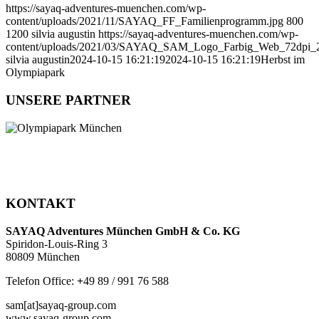
https://sayaq-adventures-muenchen.com/wp-
content/uploads/2021/11/SAYAQ_FF_Familienprogramm.jpg
800
1200
silvia augustin
https://sayaq-adventures-muenchen.com/wp-
content/uploads/2021/03/SAYAQ_SAM_Logo_Farbig_Web_72dpi_
silvia augustin
2024-10-15 16:21:19
2024-10-15 16:21:19
Herbst im
Olympiapark
UNSERE PARTNER
KONTAKT
SAYAQ Adventures München GmbH & Co. KG
Spiridon-Louis-Ring 3
80809 München
Telefon Office:
+
49 89 / 991 76 588
sam[at]sayaq-group.com
www.sayaq-group.com