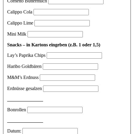
Cornetto Buttermilch
Calippo Cola
Calippo Lime
Mini Milk
Snacks – in Kartons eingeben (z.B. 1 oder 1,5)
Lay’s Paprika Chips
Haribo Goldbären
M&M’s Erdnuss
Erdnüsse gesalzen
_______________
Bonrollen
_______________
Datum: