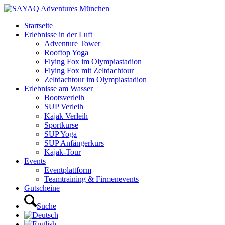
Startseite
Erlebnisse in der Luft
Adventure Tower
Rooftop Yoga
Flying Fox im Olympiastadion
Flying Fox mit Zeltdachtour
Zeltdachtour im Olympiastadion
Erlebnisse am Wasser
Bootsverleih
SUP Verleih
Kajak Verleih
Sportkurse
SUP Yoga
SUP Anfängerkurs
Kajak-Tour
Events
Eventplattform
Teamtraining & Firmenevents
Gutscheine
Suche